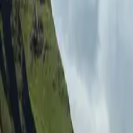
Resmål
Svårighetsgrad
Lätt
Lätt medel