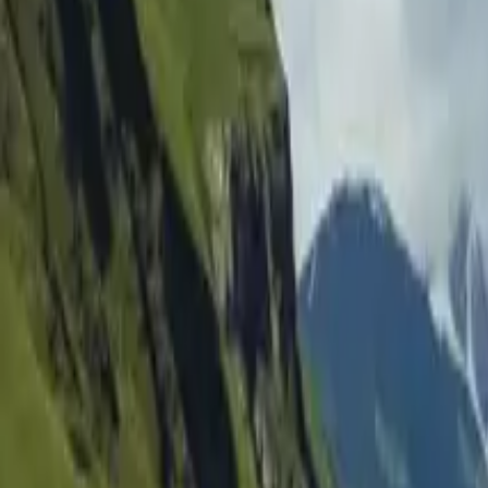
Medel
Krävande
Mycket krävande
Boende