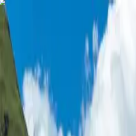
TRAVL har blivit Epic Trails - nytt namn, ännu fler upplevelser!
Hem
Vandringsresor
Cykelresor
Konferensresor
Sv
Georgien